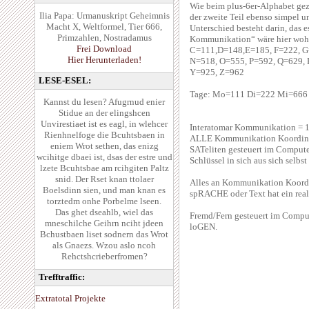
Wie beim plus-6er-Alphabet gez
Ilia Papa: Urmanuskript Geheimnis
der zweite Teil ebenso simpel u
Macht X, Weltformel, Tier 666,
Unterschied besteht darin, das e
Primzahlen, Nostradamus
Kommunikation“ wäre hier wohl
Frei Download
C=111,D=148,E=185, F=222, G=
Hier Herunterladen!
N=518, O=555, P=592, Q=629, 
Y=925, Z=962
LESE-ESEL:
Tage: Mo=111 Di=222 Mi=666
Kannst du lesen? Afugrnud enier
Stidue an der elingshcen
Unvirestiaet ist es eagl, in wlehcer
Interatomar Kommunikation = 
Rienhnelfoge die Bcuhtsbaen in
ALLE Kommunikation Koordinat
eniem Wrot sethen, das enizg
SATeliten gesteuert im Computer
wcihitge dbaei ist, dsas der estre und
Schlüssel in sich aus sich selbst
lzete Bcuhtsbae am rcihgiten Paltz
snid. Der Rset knan ttolaer
Alles an Kommunikation Koord
Boelsdinn sien, und man knan es
spRACHE oder Text hat ein rea
torztedm onhe Porbelme lseen.
Das ghet dseahlb, wiel das
Fremd/Fern gesteuert im Comp
mneschilche Geihrn nciht jdeen
loGEN.
Bchustbaen liset sodnern das Wrot
als Gnaezs. Wzou aslo ncoh
Rehctshcrieberfromen?
Trefftraffic:
Extratotal Projekte