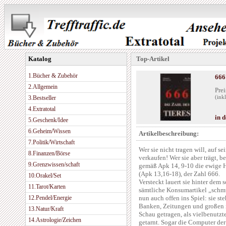
Katalog
Top-Artikel
1.Bücher & Zubehör
666
2.Allgemein
Prei
3.Bestseller
(ink
4.Extratotal
in 
5.Geschenk/Idee
6.Geheim/Wissen
Artikelbeschreibung:
7.Politik/Wirtschaft
Wer sie nicht tragen will, auf s
8.Finanzen/Börse
verkaufen! Wer sie aber trägt, 
9.Grenzwissen/schaft
gemäß Apk 14, 9-10 die ewige Hö
(Apk 13,16-18), der Zahl 666.
10.Orakel/Set
Versteckt lauert sie hinter dem
11.Tarot/Karten
sämtliche Konsumartikel „schmü
12.Pendel/Energie
nun auch offen ins Spiel: sie st
Banken, Zeitungen und großen 
13.Natur/Kraft
Schau getragen, als vielbenutz
14.Astrologie/Zeichen
getarnt. Sogar die Computer de