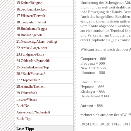
Umsetzung des Schengener Abko
15.Kultur/Religion
nicht nur das weltweit drahtlos
16.Sachbuch/Lexikon
jede Bewegung der Handy-Besitz
17.Pflanzen/Tierwelt
Auch das bargeldlose Bezahlen i
einigen Ländern müssen mittlerw
18.Computer/Internet
vom Konto abgehoben werden; 
19.Buchthema/Trigger
am elektronischen Terminal ihr
20.Buch/Angebote
und Verkaufen am Computer per I
einer Chipkarte als „elektronisc
21.Neuwertig/Alters- bedingt
22.Artikel/Lager- spur
WARum rechnet nach dem 6er
23.Fundgrube/Extra
Computer = 666
24.Zahlen/Nr./Symbolik
Frequenz = 666
25.Nachdenkseiten/Top
New York = 666
illuminat = 666
26.*Buch/Vorschau*
27.*Top/Artikel*
Illusion = 666
28.Aktuelle/Themen
Hypnose = 666
Kissinger = 666
29.Fakten/Welt
Deutschland = 666
Insider/Wissen
Antwort = 666
Buch/Neu
Ausverkauft/Neubestellt
rechnet sich aus dem 6er ABC 
Buch-Tipp:
D=24 E=30 U=126 T=120 S=114
Lese-Tipp: