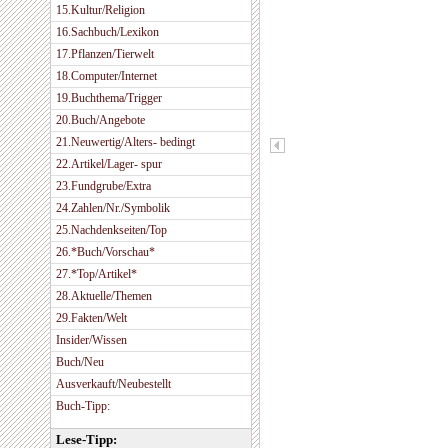
15.Kultur/Religion
16.Sachbuch/Lexikon
17.Pflanzen/Tierwelt
18.Computer/Internet
19.Buchthema/Trigger
20.Buch/Angebote
21.Neuwertig/Alters- bedingt
22.Artikel/Lager- spur
23.Fundgrube/Extra
24.Zahlen/Nr./Symbolik
25.Nachdenkseiten/Top
26.*Buch/Vorschau*
27.*Top/Artikel*
28.Aktuelle/Themen
29.Fakten/Welt
Insider/Wissen
Buch/Neu
Ausverkauft/Neubestellt
Buch-Tipp:
Lese-Tipp: