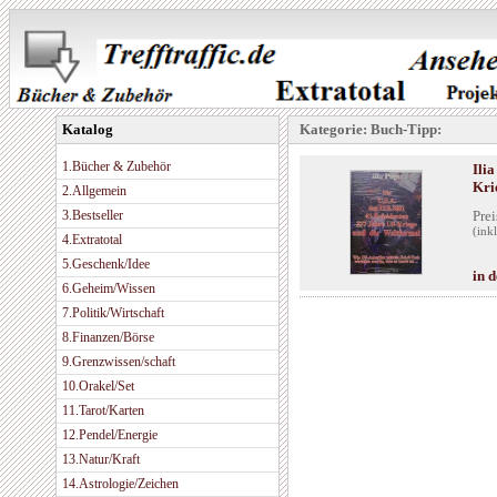
Katalog
Kategorie: Buch-Tipp:
1.Bücher & Zubehör
Ilia
Kri
2.Allgemein
3.Bestseller
Prei
(ink
4.Extratotal
5.Geschenk/Idee
in 
6.Geheim/Wissen
7.Politik/Wirtschaft
8.Finanzen/Börse
9.Grenzwissen/schaft
10.Orakel/Set
11.Tarot/Karten
12.Pendel/Energie
13.Natur/Kraft
14.Astrologie/Zeichen