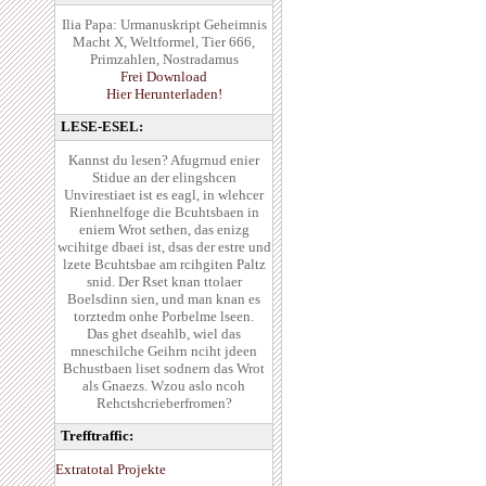
Ilia Papa: Urmanuskript Geheimnis
Macht X, Weltformel, Tier 666,
Primzahlen, Nostradamus
Frei Download
Hier Herunterladen!
LESE-ESEL:
Kannst du lesen? Afugrnud enier
Stidue an der elingshcen
Unvirestiaet ist es eagl, in wlehcer
Rienhnelfoge die Bcuhtsbaen in
eniem Wrot sethen, das enizg
wcihitge dbaei ist, dsas der estre und
lzete Bcuhtsbae am rcihgiten Paltz
snid. Der Rset knan ttolaer
Boelsdinn sien, und man knan es
torztedm onhe Porbelme lseen.
Das ghet dseahlb, wiel das
mneschilche Geihrn nciht jdeen
Bchustbaen liset sodnern das Wrot
als Gnaezs. Wzou aslo ncoh
Rehctshcrieberfromen?
Trefftraffic:
Extratotal Projekte