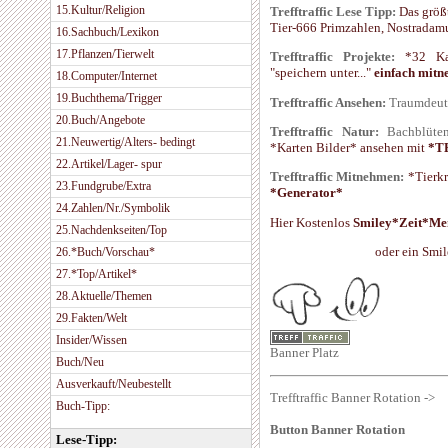
15.Kultur/Religion
Trefftraffic Lese Tipp:
Das größ
Tier-666 Primzahlen, Nostradam
16.Sachbuch/Lexikon
17.Pflanzen/Tierwelt
Trefftraffic Projekte:
*32 Kart
"speichern unter..."
einfach mi
18.Computer/Internet
19.Buchthema/Trigger
Trefftraffic Ansehen:
Traumdeu
20.Buch/Angebote
Trefftraffic Natur:
Bachblüt
21.Neuwertig/Alters- bedingt
*Karten Bilder* ansehen mit
*T
22.Artikel/Lager- spur
Trefftraffic Mitnehmen:
*Tierkr
23.Fundgrube/Extra
*Generator*
24.Zahlen/Nr./Symbolik
Hier Kostenlos
Smiley*Zeit*M
25.Nachdenkseiten/Top
oder ein Smi
26.*Buch/Vorschau*
27.*Top/Artikel*
28.Aktuelle/Themen
29.Fakten/Welt
Insider/Wissen
Banner Platz
Buch/Neu
Ausverkauft/Neubestellt
Trefftraffic Banner Rotation ->
Buch-Tipp:
Button Banner Rotation
Lese-Tipp: