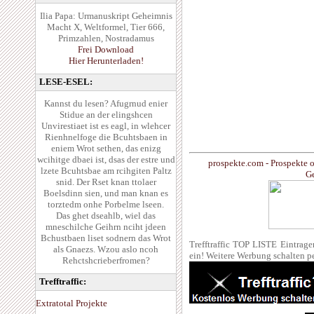
Ilia Papa: Urmanuskript Geheimnis
Macht X, Weltformel, Tier 666,
Primzahlen, Nostradamus
Frei Download
Hier Herunterladen!
LESE-ESEL:
Kannst du lesen? Afugrnud enier
Stidue an der elingshcen
Unvirestiaet ist es eagl, in wlehcer
Rienhnelfoge die Bcuhtsbaen in
eniem Wrot sethen, das enizg
wcihitge dbaei ist, dsas der estre und
prospekte.com - Prospekte 
lzete Bcuhtsbae am rcihgiten Paltz
Ge
snid. Der Rset knan ttolaer
Boelsdinn sien, und man knan es
torztedm onhe Porbelme lseen.
Das ghet dseahlb, wiel das
mneschilche Geihrn nciht jdeen
Bchustbaen liset sodnern das Wrot
Trefftraffic TOP LISTE Eintrag
als Gnaezs. Wzou aslo ncoh
ein! Weitere Werbung schalten p
Rehctshcrieberfromen?
Trefftraffic:
Extratotal Projekte