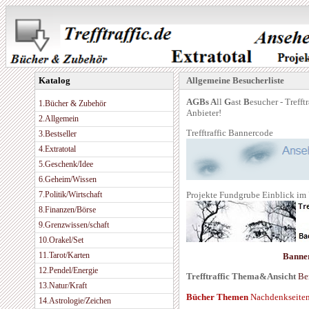
Katalog
Allgemeine Besucherliste
AGBs
A
ll
G
ast
B
esucher - Treff
1.Bücher & Zubehör
Anbieter!
2.Allgemein
Trefftraffic Bannercode
3.Bestseller
4.Extratotal
5.Geschenk/Idee
6.Geheim/Wissen
Projekte Fundgrube Einblick im
7.Politik/Wirtschaft
8.Finanzen/Börse
9.Grenzwissen/schaft
10.Orakel/Set
11.Tarot/Karten
Banne
12.Pendel/Energie
Trefftraffic Thema&Ansicht
Be
13.Natur/Kraft
Bücher Themen
Nachdenkseite
14.Astrologie/Zeichen