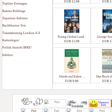
EUR 12.90
EUR 1
Topliste Eintragen
Banner Rohlinge
Topseiten Anbieter
Bachblueten Test
Traumdeutung Lexikon A-Z
Young Global Lead...
George Soro
Kartenlegen
EUR 12.90
EUR 1
Politik Ansicht IRRE!
Infobox
Friede auf Erden ...
Das Buch de
EUR 9.00
EUR 1