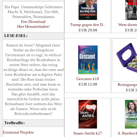
Ilia Papa: Urmanuskript Geheimnis
Macht X, Weltformel, Tier 666,
Primzahlen, Nostradamus
Frei Download
Trump gegen den D...
Wem diente 
Hier Herunterladen!
EUR 29.90
EUR 2
LESE-ESEL:
Kannst du lesen? Afugrnud enier
Stidue an der elingshcen
Unvirestiaet ist es eagl, in wlehcer
Rienhnelfoge die Bcuhtsbaen in
eniem Wrot sethen, das enizg
wcihitge dbaei ist, dsas der estre und
lzete Bcuhtsbae am rcihgiten Paltz
Gescannt k18
snid. Der Rset knan ttolaer
Boelsdinn sien, und man knan es
EUR 12.90
Reinigungsr
torztedm onhe Porbelme lseen.
EUR 5
Das ghet dseahlb, wiel das
mneschilche Geihrn nciht jdeen
Bchustbaen liset sodnern das Wrot
als Gnaezs. Wzou aslo ncoh
Rehctshcrieberfromen?
Trefftraffic:
Extratotal Projekte
Staats-Antifa k27
A. Baerbock