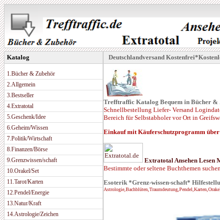
Katalog
Deutschlandversand Kostenfrei*Kostenlo
1.Bücher & Zubehör
2.Allgemein
3.Bestseller
Trefftraffic Katalog Bequem in Bücher &
4.Extratotal
Schnellbestellung Liefer- Versand Logindat
5.Geschenk/Idee
Bereich für Selbstabholer vor Ort in Greif
6.Geheim/Wissen
Einkauf mit Käuferschutzprogramm über
7.Politik/Wirtschaft
8.Finanzen/Börse
Extratotal Ansehen Lesen
9.Grenzwissen/schaft
Bestimmte oder seltene Buchthemen suchen,
10.Orakel/Set
11.Tarot/Karten
Esoterik *Grenz-wissen-schaft* Hilfestell
Astrologie,Bachblüten,Traumdeutung,Pendel,Karten,Orake
12.Pendel/Energie
13.Natur/Kraft
14.Astrologie/Zeichen