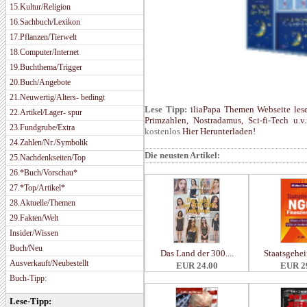
15.Kultur/Religion
16.Sachbuch/Lexikon
17.Pflanzen/Tierwelt
18.Computer/Internet
19.Buchthema/Trigger
20.Buch/Angebote
21.Neuwertig/Alters- bedingt
Lese Tipp:
iliaPapa Themen Webseite les
22.Artikel/Lager- spur
Primzahlen, Nostradamus, Sci-fi-Tech u.v
23.Fundgrube/Extra
kostenlos
Hier Herunterladen!
24.Zahlen/Nr./Symbolik
Die neusten Artikel:
25.Nachdenkseiten/Top
26.*Buch/Vorschau*
27.*Top/Artikel*
28.Aktuelle/Themen
29.Fakten/Welt
Insider/Wissen
Buch/Neu
Das Land der 300....
Staatsgehei
Ausverkauft/Neubestellt
EUR 24.00
EUR 2
Buch-Tipp:
Lese-Tipp: