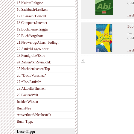
15.Kultur/Religion
(ink
16.Sachbuch/Lexikon
in 
17.Pflanzen/Tierwelt
18.Computer/Internet
365
19.Buchthema/Trigger
Prei
20.Buch/Angebote
(ink
21.Neuwertig/Alters- bedingt
22.Artikel/Lager- spur
in 
23.Fundgrube/Extra
24.Zahlen/Nr./Symbolik
25.Nachdenkseiten/Top
26.*Buch/Vorschau*
27.*Top/Artikel*
28.Aktuelle/Themen
29.Fakten/Welt
Insider/Wissen
Buch/Neu
Ausverkauft/Neubestellt
Buch-Tipp:
Lese-Tipp: