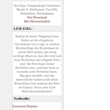
Ilia Papa: Urmanuskript Geheimnis
Macht X, Weltformel, Tier 666,
Primzahlen, Nostradamus
Frei Download
Hier Herunterladen!
LESE-ESEL:
Kannst du lesen? Afugrnud enier
Stidue an der elingshcen
Unvirestiaet ist es eagl, in wlehcer
Rienhnelfoge die Bcuhtsbaen in
eniem Wrot sethen, das enizg
wcihitge dbaei ist, dsas der estre und
lzete Bcuhtsbae am rcihgiten Paltz
snid. Der Rset knan ttolaer
Boelsdinn sien, und man knan es
torztedm onhe Porbelme lseen.
Das ghet dseahlb, wiel das
mneschilche Geihrn nciht jdeen
Bchustbaen liset sodnern das Wrot
als Gnaezs. Wzou aslo ncoh
Rehctshcrieberfromen?
Trefftraffic:
Extratotal Projekte