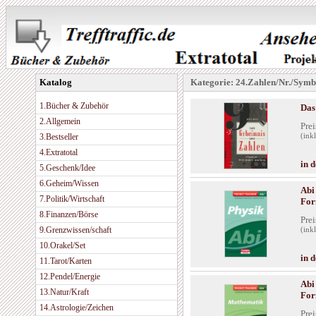
Katalog
Kategorie: 24.Zahlen/Nr./Symb
1.Bücher & Zubehör
Das
2.Allgemein
Prei
3.Bestseller
(ink
4.Extratotal
in 
5.Geschenk/Idee
6.Geheim/Wissen
Abi
7.Politik/Wirtschaft
For
8.Finanzen/Börse
Prei
9.Grenzwissen/schaft
(ink
10.Orakel/Set
in 
11.Tarot/Karten
12.Pendel/Energie
Abi
13.Natur/Kraft
For
14.Astrologie/Zeichen
Prei