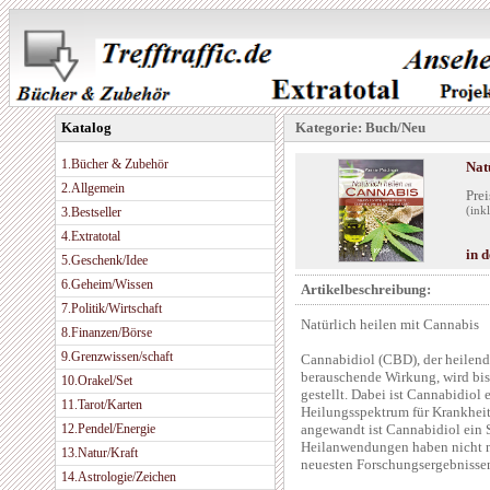
Katalog
Kategorie: Buch/Neu
1.Bücher & Zubehör
Nat
2.Allgemein
Prei
3.Bestseller
(ink
4.Extratotal
in 
5.Geschenk/Idee
6.Geheim/Wissen
Artikelbeschreibung:
7.Politik/Wirtschaft
Natürlich heilen mit Cannabis
8.Finanzen/Börse
9.Grenzwissen/schaft
Cannabidiol (CBD), der heilend
berauschende Wirkung, wird bis
10.Orakel/Set
gestellt. Dabei ist Cannabidiol 
11.Tarot/Karten
Heilungsspektrum für Krankheite
12.Pendel/Energie
angewandt ist Cannabidiol ein 
Heilanwendungen haben nicht nu
13.Natur/Kraft
neuesten Forschungsergebnissen
14.Astrologie/Zeichen