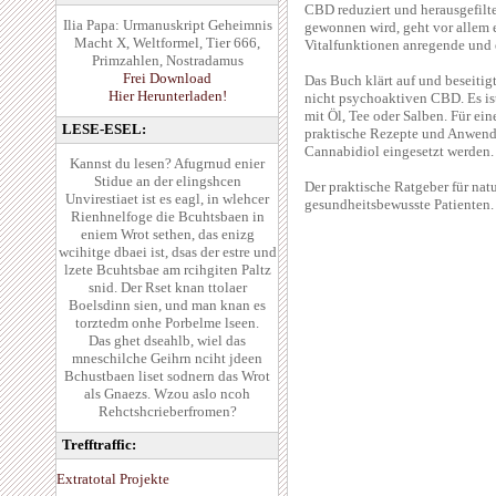
CBD reduziert und herausgefilt
Ilia Papa: Urmanuskript Geheimnis
gewonnen wird, geht vor allem 
Macht X, Weltformel, Tier 666,
Vitalfunktionen anregende und
Primzahlen, Nostradamus
Frei Download
Das Buch klärt auf und beseiti
Hier Herunterladen!
nicht psychoaktiven CBD. Es is
mit Öl, Tee oder Salben. Für e
LESE-ESEL:
praktische Rezepte und Anwend
Cannabidiol eingesetzt werden.
Kannst du lesen? Afugrnud enier
Stidue an der elingshcen
Der praktische Ratgeber für natu
Unvirestiaet ist es eagl, in wlehcer
gesundheitsbewusste Patienten.
Rienhnelfoge die Bcuhtsbaen in
eniem Wrot sethen, das enizg
wcihitge dbaei ist, dsas der estre und
lzete Bcuhtsbae am rcihgiten Paltz
snid. Der Rset knan ttolaer
Boelsdinn sien, und man knan es
torztedm onhe Porbelme lseen.
Das ghet dseahlb, wiel das
mneschilche Geihrn nciht jdeen
Bchustbaen liset sodnern das Wrot
als Gnaezs. Wzou aslo ncoh
Rehctshcrieberfromen?
Trefftraffic:
Extratotal Projekte