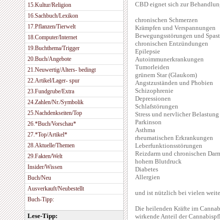
CBD eignet sich zur Behandlung
15.Kultur/Religion
16.Sachbuch/Lexikon
chronischen Schmerzen
17.Pflanzen/Tierwelt
Krämpfen und Verspannungen
Bewegungsstörungen und Spast
18.Computer/Internet
chronischen Entzündungen
19.Buchthema/Trigger
Epilepsie
20.Buch/Angebote
Autoimmunerkrankungen
Tumorleiden
21.Neuwertig/Alters- bedingt
grünem Star (Glaukom)
22.Artikel/Lager- spur
Angstzuständen und Phobien
Schizophrenie
23.Fundgrube/Extra
Depressionen
24.Zahlen/Nr./Symbolik
Schlafstörungen
25.Nachdenkseiten/Top
Stress und nervlicher Belastung
Parkinson
26.*Buch/Vorschau*
Asthma
27.*Top/Artikel*
rheumatischen Erkrankungen
28.Aktuelle/Themen
Leberfunktionsstörungen
Reizdarm und chronischen Da
29.Fakten/Welt
hohem Blutdruck
Insider/Wissen
Diabetes
Allergien
Buch/Neu
Ausverkauft/Neubestellt
und ist nützlich bei vielen wei
Buch-Tipp:
Die heilenden Kräfte im Canna
Lese-Tipp:
wirkende Anteil der Cannabispfl