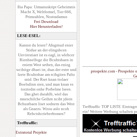
Ilia Papa: Urmanuskript Geheimnis
Macht X, Weltformel, Tier 666,
Primzahlen, Nostradamus
Frei Download
Hier Herunterladen!
LESE-ESEL:
Kannst du lesen? Afugrnud enier
Stidue an der elingshcen
Unvirestiaet ist es eagl, in wlehcer
Rienhnelfoge die Bcuhtsbaen in
eniem Wrot sethen, das enizg
wcihitge dbaei ist, dsas der estre und
prospekte.com - Prospekte 
lzete Bcuhtsbae am rcihgiten Paltz
Ge
snid. Der Rset knan ttolaer
Boelsdinn sien, und man knan es
torztedm onhe Porbelme lseen.
Das ghet dseahlb, wiel das
mneschilche Geihrn nciht jdeen
Bchustbaen liset sodnern das Wrot
Trefftraffic TOP LISTE Eintrag
als Gnaezs. Wzou aslo ncoh
ein! Weitere Werbung schalten p
Rehctshcrieberfromen?
Trefftraffic:
Extratotal Projekte