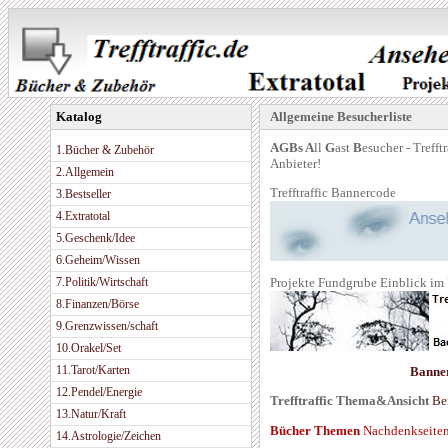
Katalog
Allgemeine Besucherliste
AGBs
A
ll
G
ast
B
esucher - Treff
1.Bücher & Zubehör
Anbieter!
2.Allgemein
Trefftraffic Bannercode
3.Bestseller
4.Extratotal
5.Geschenk/Idee
6.Geheim/Wissen
Projekte Fundgrube Einblick im
7.Politik/Wirtschaft
8.Finanzen/Börse
9.Grenzwissen/schaft
10.Orakel/Set
11.Tarot/Karten
Banne
12.Pendel/Energie
Trefftraffic Thema&Ansicht
Be
13.Natur/Kraft
Bücher Themen
Nachdenkseite
14.Astrologie/Zeichen