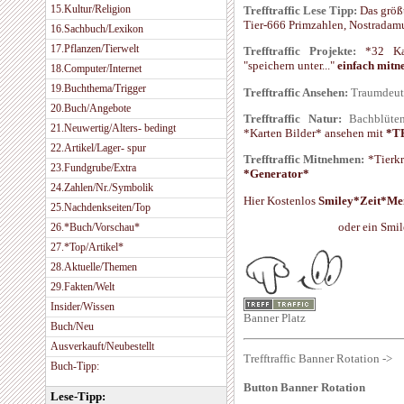
15.Kultur/Religion
Trefftraffic Lese Tipp:
Das größ
Tier-666 Primzahlen, Nostradam
16.Sachbuch/Lexikon
17.Pflanzen/Tierwelt
Trefftraffic Projekte:
*32 Kart
"speichern unter..."
einfach mi
18.Computer/Internet
19.Buchthema/Trigger
Trefftraffic Ansehen:
Traumdeu
20.Buch/Angebote
Trefftraffic Natur:
Bachblüt
21.Neuwertig/Alters- bedingt
*Karten Bilder* ansehen mit
*T
22.Artikel/Lager- spur
Trefftraffic Mitnehmen:
*Tierkr
23.Fundgrube/Extra
*Generator*
24.Zahlen/Nr./Symbolik
Hier Kostenlos
Smiley*Zeit*M
25.Nachdenkseiten/Top
oder ein Smi
26.*Buch/Vorschau*
27.*Top/Artikel*
28.Aktuelle/Themen
29.Fakten/Welt
Insider/Wissen
Banner Platz
Buch/Neu
Ausverkauft/Neubestellt
Trefftraffic Banner Rotation ->
Buch-Tipp:
Button Banner Rotation
Lese-Tipp: