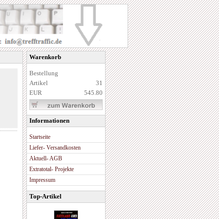
Warenkorb
Bestellung
Artikel
31
EUR
545.80
Informationen
Startseite
Liefer- Versandkosten
Aktuell- AGB
Extratotal- Projekte
Impressum
Top-Artikel