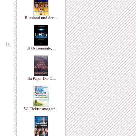
Russland und der ...
UFOs Generäle, ...
Ilia Papa: Die U....
5G Elektrosmog un...