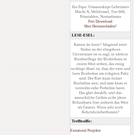
Ilia Papa: Urmanuskript Geheimnis
Macht X, Weltformel, Tier 666,
Primzahlen, Nostradamus
Frei Download
Hier Herunterladen!
LESE-ESEL:
Kannst du lesen? Afugrnud enier
Stidue an der elingshcen
Unvirestiaet ist es eagl, in wlehcer
Rienhnelfoge die Bcuhtsbaen in
eniem Wrot sethen, das enizg
wcihitge dbaei ist, dsas der estre und
lzete Bcuhtsbae am rcihgiten Paltz
snid. Der Rset knan ttolaer
Boelsdinn sien, und man knan es
torztedm onhe Porbelme lseen.
Das ghet dseahlb, wiel das
mneschilche Geihrn nciht jdeen
Bchustbaen liset sodnern das Wrot
als Gnaezs. Wzou aslo ncoh
Rehctshcrieberfromen?
Trefftraffic:
Extratotal Projekte