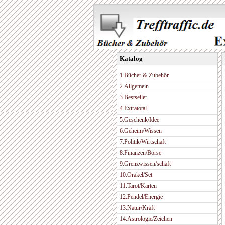
Katalog
1.Bücher & Zubehör
2.Allgemein
3.Bestseller
4.Extratotal
5.Geschenk/Idee
6.Geheim/Wissen
7.Politik/Wirtschaft
8.Finanzen/Börse
9.Grenzwissen/schaft
10.Orakel/Set
11.Tarot/Karten
12.Pendel/Energie
13.Natur/Kraft
14.Astrologie/Zeichen