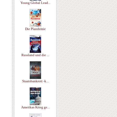
Young Global Lead...
Die Plandemie
Russland und die ...
Staatsbankrott -k...
Amerikas Krieg ge...