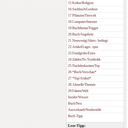
15.Kultur/Religion
16.Sachbuch/Lexikon
17.Pflanzen/Tierwelt
18.Computer/Internet
19.Buchthema/Trigger
20.Buch/Angebote
21.Neuwertig/Alters- bedingt
22.Artikel/Lager- spur
23.Fundgrube/Extra
24.Zahlen/Nr./Symbolik
25.Nachdenkseiten/Top
26.*Buch/Vorschau*
27.*Top/Artikel*
28.Aktuelle/Themen
29.Fakten/Welt
Insider/Wissen
Buch/Neu
Ausverkauft/Neubestellt
Buch-Tipp:
Lese-Tipp: