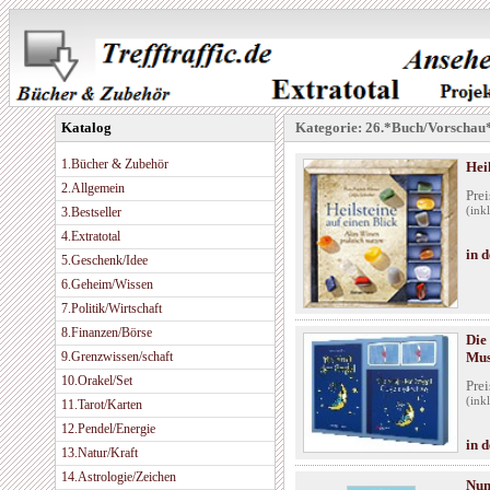
Katalog
Kategorie: 26.*Buch/Vorschau
1.Bücher & Zubehör
Heil
2.Allgemein
Prei
3.Bestseller
(ink
4.Extratotal
in 
5.Geschenk/Idee
6.Geheim/Wissen
7.Politik/Wirtschaft
8.Finanzen/Börse
Die
9.Grenzwissen/schaft
Mus
10.Orakel/Set
Prei
(ink
11.Tarot/Karten
12.Pendel/Energie
in 
13.Natur/Kraft
14.Astrologie/Zeichen
Num