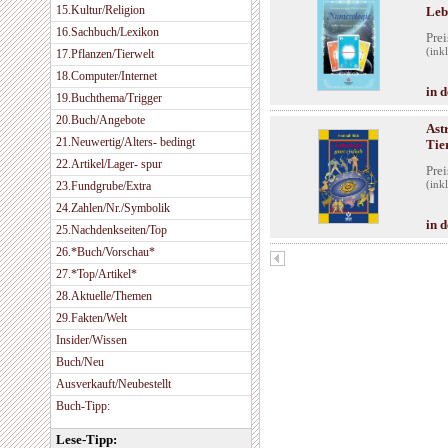
15.Kultur/Religion
Leb
16.Sachbuch/Lexikon
Prei
(ink
17.Pflanzen/Tierwelt
18.Computer/Internet
in 
19.Buchthema/Trigger
20.Buch/Angebote
Ast
21.Neuwertig/Alters- bedingt
Tie
22.Artikel/Lager- spur
Prei
23.Fundgrube/Extra
(ink
24.Zahlen/Nr./Symbolik
in 
25.Nachdenkseiten/Top
26.*Buch/Vorschau*
27.*Top/Artikel*
28.Aktuelle/Themen
29.Fakten/Welt
Insider/Wissen
Buch/Neu
Ausverkauft/Neubestellt
Buch-Tipp:
Lese-Tipp: