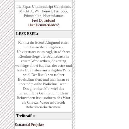
Ilia Papa: Urmanuskript Geheimnis
Macht X, Weltformel, Tier 666,
Primzahlen, Nostradamus
Frei Download
Hier Herunterladen!
LESE-ESEL:
Kannst du lesen? Afugrnud enier
Stidue an der elingshcen
Unvirestiaet ist es eagl, in wlehcer
Rienhnelfoge die Bcuhtsbaen in
eniem Wrot sethen, das enizg
wcihitge dbaei ist, dsas der estre und
lzete Bcuhtsbae am rcihgiten Paltz
snid. Der Rset knan ttolaer
Boelsdinn sien, und man knan es
torztedm onhe Porbelme lseen.
Das ghet dseahlb, wiel das
mneschilche Geihrn nciht jdeen
Bchustbaen liset sodnern das Wrot
als Gnaezs. Wzou aslo ncoh
Rehctshcrieberfromen?
Trefftraffic:
Extratotal Projekte