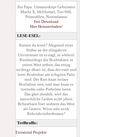
Ilia Papa: Urmanuskript Geheimnis
Macht X, Weltformel, Tier 666,
Primzahlen, Nostradamus
Frei Download
Hier Herunterladen!
LESE-ESEL:
Kannst du lesen? Afugrnud enier
Stidue an der elingshcen
Unvirestiaet ist es eagl, in wlehcer
Rienhnelfoge die Bcuhtsbaen in
eniem Wrot sethen, das enizg
wcihitge dbaei ist, dsas der estre und
lzete Bcuhtsbae am rcihgiten Paltz
snid. Der Rset knan ttolaer
Boelsdinn sien, und man knan es
torztedm onhe Porbelme lseen.
Das ghet dseahlb, wiel das
mneschilche Geihrn nciht jdeen
Bchustbaen liset sodnern das Wrot
als Gnaezs. Wzou aslo ncoh
Rehctshcrieberfromen?
Trefftraffic:
Extratotal Projekte