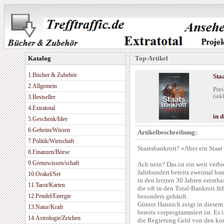
Katalog
Top-Artikel
1.Bücher & Zubehör
Sta
2.Allgemein
Prei
3.Bestseller
(ink
4.Extratotal
in 
5.Geschenk/Idee
6.Geheim/Wissen
Artikelbeschreibung:
7.Politik/Wirtschaft
Staatsbankrott? »Aber ein Staat
8.Finanzen/Börse
9.Grenzwissen/schaft
Ach nein? Das ist ein weit verb
Jahrhundert bereits zweimal bank
10.Orakel/Set
in den letzten 30 Jahren ernsth
11.Tarot/Karten
die oft in den Total-Bankrott fü
12.Pendel/Energie
besonders gehäuft.
Günter Hannich zeigt in diesem 
13.Natur/Kraft
bereits vorprogrammiert ist. Es 
14.Astrologie/Zeichen
die Regierung Geld von den ko