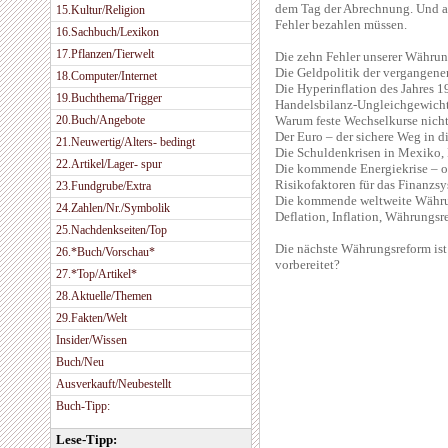
dem Tag der Abrechnung. Und au
15.Kultur/Religion
Fehler bezahlen müssen.
16.Sachbuch/Lexikon
17.Pflanzen/Tierwelt
Die zehn Fehler unserer Währun
Die Geldpolitik der vergangene
18.Computer/Internet
Die Hyperinflation des Jahres
19.Buchthema/Trigger
Handelsbilanz-Ungleichgewicht
20.Buch/Angebote
Warum feste Wechselkurse nicht
Der Euro – der sichere Weg in 
21.Neuwertig/Alters- bedingt
Die Schuldenkrisen in Mexiko, 
22.Artikel/Lager- spur
Die kommende Energiekrise – od
Risikofaktoren für das Finanzs
23.Fundgrube/Extra
Die kommende weltweite Währu
24.Zahlen/Nr./Symbolik
Deflation, Inflation, Währungs
25.Nachdenkseiten/Top
Die nächste Währungsreform ist 
26.*Buch/Vorschau*
vorbereitet?
27.*Top/Artikel*
28.Aktuelle/Themen
29.Fakten/Welt
Insider/Wissen
Buch/Neu
Ausverkauft/Neubestellt
Buch-Tipp:
Lese-Tipp: