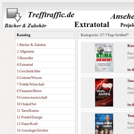
Katalog
Kategorie: 27.*Top/Artikel*
1.Bücher & Zubehör
Kom
2.Allgemein
Prei
3.Bestseller
(ink
4.Extratotal
in 
5.Geschenk/Idee
6.Geheim/Wissen
Sta
7.Politik/Wirtschaft
Prei
8.Finanzen/Börse
(ink
9.Grenzwissen/schaft
10.Orakel/Set
in 
11.Tarot/Karten
You
12.Pendel/Energie
Prei
13.Natur/Kraft
(ink
14.Astrologie/Zeichen