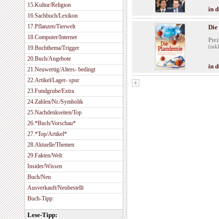
15.Kultur/Religion
in 
16.Sachbuch/Lexikon
17.Pflanzen/Tierwelt
Die
18.Computer/Internet
Prei
(ink
19.Buchthema/Trigger
20.Buch/Angebote
in 
21.Neuwertig/Alters- bedingt
22.Artikel/Lager- spur
23.Fundgrube/Extra
24.Zahlen/Nr./Symbolik
25.Nachdenkseiten/Top
26.*Buch/Vorschau*
27.*Top/Artikel*
28.Aktuelle/Themen
29.Fakten/Welt
Insider/Wissen
Buch/Neu
Ausverkauft/Neubestellt
Buch-Tipp:
Lese-Tipp: