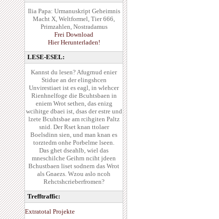
Ilia Papa: Urmanuskript Geheimnis
Macht X, Weltformel, Tier 666,
Primzahlen, Nostradamus
Frei Download
Hier Herunterladen!
LESE-ESEL:
Kannst du lesen? Afugrnud enier
Stidue an der elingshcen
Unvirestiaet ist es eagl, in wlehcer
Rienhnelfoge die Bcuhtsbaen in
eniem Wrot sethen, das enizg
wcihitge dbaei ist, dsas der estre und
lzete Bcuhtsbae am rcihgiten Paltz
snid. Der Rset knan ttolaer
Boelsdinn sien, und man knan es
torztedm onhe Porbelme lseen.
Das ghet dseahlb, wiel das
mneschilche Geihrn nciht jdeen
Bchustbaen liset sodnern das Wrot
als Gnaezs. Wzou aslo ncoh
Rehctshcrieberfromen?
Trefftraffic:
Extratotal Projekte