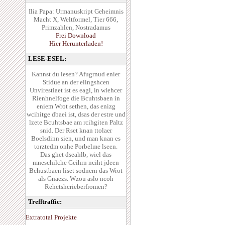
Ilia Papa: Urmanuskript Geheimnis
Macht X, Weltformel, Tier 666,
Primzahlen, Nostradamus
Frei Download
Hier Herunterladen!
LESE-ESEL:
Kannst du lesen? Afugrnud enier
Stidue an der elingshcen
Unvirestiaet ist es eagl, in wlehcer
Rienhnelfoge die Bcuhtsbaen in
eniem Wrot sethen, das enizg
wcihitge dbaei ist, dsas der estre und
lzete Bcuhtsbae am rcihgiten Paltz
snid. Der Rset knan ttolaer
Boelsdinn sien, und man knan es
torztedm onhe Porbelme lseen.
Das ghet dseahlb, wiel das
mneschilche Geihrn nciht jdeen
Bchustbaen liset sodnern das Wrot
als Gnaezs. Wzou aslo ncoh
Rehctshcrieberfromen?
Trefftraffic:
Extratotal Projekte