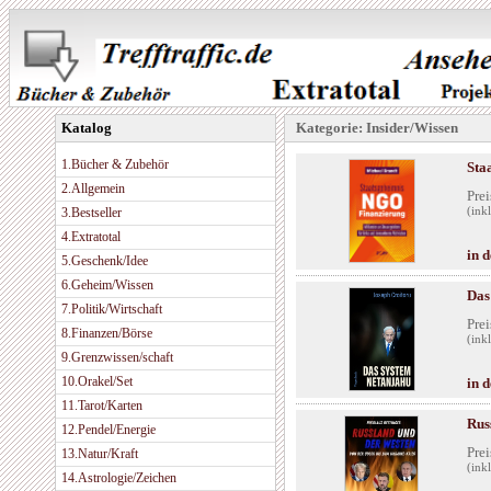
Katalog
Kategorie: Insider/Wissen
1.Bücher & Zubehör
Sta
2.Allgemein
Prei
3.Bestseller
(ink
4.Extratotal
in 
5.Geschenk/Idee
6.Geheim/Wissen
Das
7.Politik/Wirtschaft
Prei
8.Finanzen/Börse
(ink
9.Grenzwissen/schaft
10.Orakel/Set
in 
11.Tarot/Karten
Rus
12.Pendel/Energie
Prei
13.Natur/Kraft
(ink
14.Astrologie/Zeichen