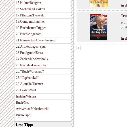
15.Kultur/Religion
in 
16.Sachbuch/Lexikon
17.Pflanzen/Tierwelt
Tru
18.Computer/Internet
Prei
(ink
19.Buchthema/Trigger
20.Buch/Angebote
in 
21.Neuwertig/Alters- bedingt
22.Artikel/Lager- spur
23.Fundgrube/Extra
24.Zahlen/Nr./Symbolik
25.Nachdenkseiten/Top
26.*Buch/Vorschau*
27.*Top/Artikel*
28.Aktuelle/Themen
29.Fakten/Welt
Insider/Wissen
Buch/Neu
Ausverkauft/Neubestellt
Buch-Tipp:
Lese-Tipp: