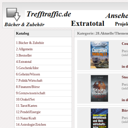
Katalog
Kategorie: 28.Aktuelle/Themen
1.Bücher & Zubehör
Cou
2.Allgemein
Prei
3.Bestseller
(ink
4.Extratotal
in 
5.Geschenk/Idee
6.Geheim/Wissen
Sta
7.Politik/Wirtschaft
Prei
8.Finanzen/Börse
(ink
9.Grenzwissen/schaft
10.Orakel/Set
in 
11.Tarot/Karten
Bör
12.Pendel/Energie
Prei
13.Natur/Kraft
(ink
14.Astrologie/Zeichen