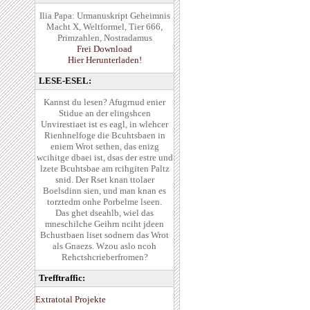
Ilia Papa: Urmanuskript Geheimnis
Macht X, Weltformel, Tier 666,
Primzahlen, Nostradamus
Frei Download
Hier Herunterladen!
LESE-ESEL:
Kannst du lesen? Afugrnud enier
Stidue an der elingshcen
Unvirestiaet ist es eagl, in wlehcer
Rienhnelfoge die Bcuhtsbaen in
eniem Wrot sethen, das enizg
wcihitge dbaei ist, dsas der estre und
lzete Bcuhtsbae am rcihgiten Paltz
snid. Der Rset knan ttolaer
Boelsdinn sien, und man knan es
torztedm onhe Porbelme lseen.
Das ghet dseahlb, wiel das
mneschilche Geihrn nciht jdeen
Bchustbaen liset sodnern das Wrot
als Gnaezs. Wzou aslo ncoh
Rehctshcrieberfromen?
Trefftraffic:
Extratotal Projekte