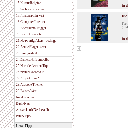
15.Kultur/Religion
in 
16.Sachbuch/Lexikon
17.Pflanzen/Tierwelt
Die
18.Computer/Internet
Prei
(ink
19.Buchthema/Trigger
20.Buch/Angebote
in 
21.Neuwertig/Alters- bedingt
22.Artikel/Lager- spur
23.Fundgrube/Extra
24.Zahlen/Nr./Symbolik
25.Nachdenkseiten/Top
26.*Buch/Vorschau*
27.*Top/Artikel*
28.Aktuelle/Themen
29.Fakten/Welt
Insider/Wissen
Buch/Neu
Ausverkauft/Neubestellt
Buch-Tipp:
Lese-Tipp: