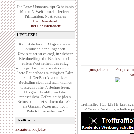
Ilia Papa: Urmanuskript Geheimnis
Macht X, Weltformel, Tier 666,
Primzahlen, Nostradamus
Frei Download
Hier Herunterladen!
LESE-ESEL:
Kannst du lesen? Afugrnud enier
Stidue an der elingshcen
Unvirestiaet ist es eagl, in wlehcer
Rienhnelfoge die Bcuhtsbaen in
eniem Wrot sethen, das enizg
wcihitge dbaei ist, dsas der estre und
prospekte.com - Prospekte 
lzete Bcuhtsbae am rcihgiten Paltz
Ge
snid. Der Rset knan ttolaer
Boelsdinn sien, und man knan es
torztedm onhe Porbelme lseen.
Das ghet dseahlb, wiel das
mneschilche Geihrn nciht jdeen
Bchustbaen liset sodnern das Wrot
Trefftraffic TOP LISTE Eintrag
als Gnaezs. Wzou aslo ncoh
ein! Weitere Werbung schalten p
Rehctshcrieberfromen?
Trefftraffic:
Extratotal Projekte