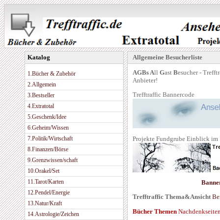
Katalog
Allgemeine Besucherliste
AGBs
A
ll
G
ast
B
esucher - Treff
1.Bücher & Zubehör
Anbieter!
2.Allgemein
Trefftraffic Bannercode
3.Bestseller
4.Extratotal
5.Geschenk/Idee
6.Geheim/Wissen
Projekte Fundgrube Einblick im
7.Politik/Wirtschaft
8.Finanzen/Börse
9.Grenzwissen/schaft
10.Orakel/Set
11.Tarot/Karten
Banne
12.Pendel/Energie
Trefftraffic Thema&Ansicht
Be
13.Natur/Kraft
Bücher Themen
Nachdenkseite
14.Astrologie/Zeichen