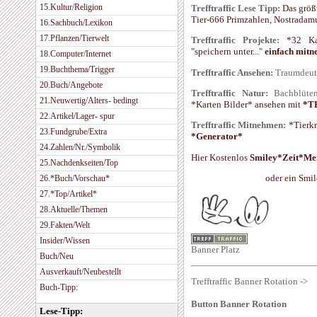
15.Kultur/Religion
Trefftraffic Lese Tipp:
Das größ
Tier-666 Primzahlen, Nostradam
16.Sachbuch/Lexikon
17.Pflanzen/Tierwelt
Trefftraffic Projekte:
*32 Kart
"speichern unter..."
einfach mi
18.Computer/Internet
19.Buchthema/Trigger
Trefftraffic Ansehen:
Traumdeu
20.Buch/Angebote
Trefftraffic Natur:
Bachblüt
21.Neuwertig/Alters- bedingt
*Karten Bilder* ansehen mit
*T
22.Artikel/Lager- spur
Trefftraffic Mitnehmen:
*Tierkr
23.Fundgrube/Extra
*Generator*
24.Zahlen/Nr./Symbolik
Hier Kostenlos
Smiley*Zeit*M
25.Nachdenkseiten/Top
oder ein Smi
26.*Buch/Vorschau*
27.*Top/Artikel*
28.Aktuelle/Themen
29.Fakten/Welt
Insider/Wissen
Banner Platz
Buch/Neu
Ausverkauft/Neubestellt
Trefftraffic Banner Rotation ->
Buch-Tipp:
Button Banner Rotation
Lese-Tipp: