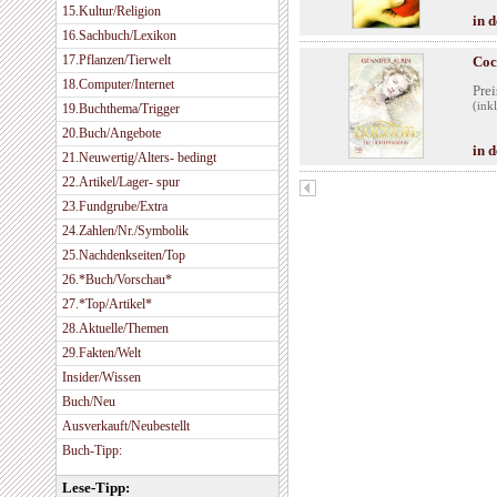
15.Kultur/Religion
in 
16.Sachbuch/Lexikon
17.Pflanzen/Tierwelt
Coc
18.Computer/Internet
Prei
(ink
19.Buchthema/Trigger
20.Buch/Angebote
in 
21.Neuwertig/Alters- bedingt
22.Artikel/Lager- spur
23.Fundgrube/Extra
24.Zahlen/Nr./Symbolik
25.Nachdenkseiten/Top
26.*Buch/Vorschau*
27.*Top/Artikel*
28.Aktuelle/Themen
29.Fakten/Welt
Insider/Wissen
Buch/Neu
Ausverkauft/Neubestellt
Buch-Tipp:
Lese-Tipp: