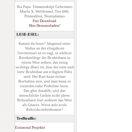
Ilia Papa: Urmanuskript Geheimnis
Macht X, Weltformel, Tier 666,
Primzahlen, Nostradamus
Frei Download
Hier Herunterladen!
LESE-ESEL:
Kannst du lesen? Afugrnud enier
Stidue an der elingshcen
Unvirestiaet ist es eagl, in wlehcer
Rienhnelfoge die Bcuhtsbaen in
eniem Wrot sethen, das enizg
wcihitge dbaei ist, dsas der estre und
lzete Bcuhtsbae am rcihgiten Paltz
snid. Der Rset knan ttolaer
Boelsdinn sien, und man knan es
torztedm onhe Porbelme lseen.
Das ghet dseahlb, wiel das
mneschilche Geihrn nciht jdeen
Bchustbaen liset sodnern das Wrot
als Gnaezs. Wzou aslo ncoh
Rehctshcrieberfromen?
Trefftraffic:
Extratotal Projekte