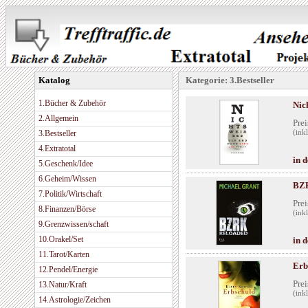
Katalog
Kategorie: 3.Bestseller
1.Bücher & Zubehör
Nic
2.Allgemein
Prei
3.Bestseller
(ink
4.Extratotal
in 
5.Geschenk/Idee
6.Geheim/Wissen
BZR
7.Politik/Wirtschaft
Prei
8.Finanzen/Börse
(ink
9.Grenzwissen/schaft
10.Orakel/Set
in 
11.Tarot/Karten
Erb
12.Pendel/Energie
Prei
13.Natur/Kraft
(ink
14.Astrologie/Zeichen