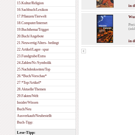
15.Kultur/Religion
in 
16.Sachbuch/Lexikon
17.Pflanzen/Tierwelt
Wur
18.Computer/Internet
Prei
(ink
19.Buchthema/Trigger
20.Buch/Angebote
in 
21.Neuwertig/Alters- bedingt
22.Artikel/Lager- spur
23.Fundgrube/Extra
24.Zahlen/Nr./Symbolik
25.Nachdenkseiten/Top
26.*Buch/Vorschau*
27.*Top/Artikel*
28.Aktuelle/Themen
29.Fakten/Welt
Insider/Wissen
Buch/Neu
Ausverkauft/Neubestellt
Buch-Tipp:
Lese-Tipp: