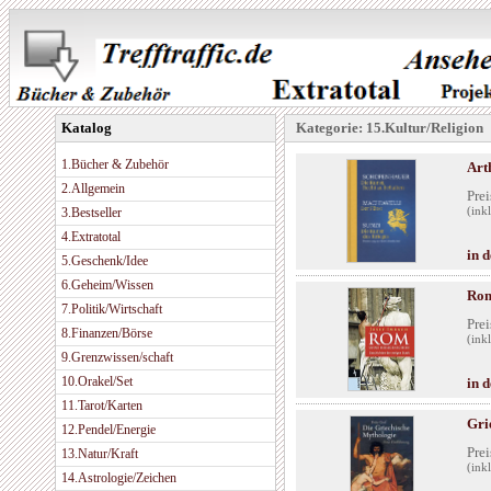
Katalog
Kategorie: 15.Kultur/Religion
1.Bücher & Zubehör
Art
2.Allgemein
Prei
3.Bestseller
(ink
4.Extratotal
in 
5.Geschenk/Idee
6.Geheim/Wissen
Rom
7.Politik/Wirtschaft
Prei
8.Finanzen/Börse
(ink
9.Grenzwissen/schaft
10.Orakel/Set
in 
11.Tarot/Karten
Gri
12.Pendel/Energie
Prei
13.Natur/Kraft
(ink
14.Astrologie/Zeichen