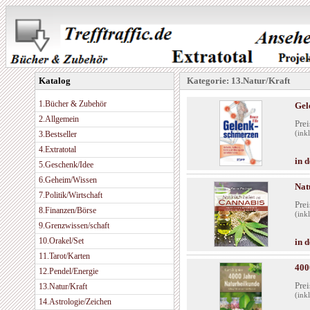
Katalog
Kategorie: 13.Natur/Kraft
1.Bücher & Zubehör
Gel
2.Allgemein
Prei
3.Bestseller
(ink
4.Extratotal
in 
5.Geschenk/Idee
6.Geheim/Wissen
Nat
7.Politik/Wirtschaft
Prei
8.Finanzen/Börse
(ink
9.Grenzwissen/schaft
10.Orakel/Set
in 
11.Tarot/Karten
400
12.Pendel/Energie
Prei
13.Natur/Kraft
(ink
14.Astrologie/Zeichen