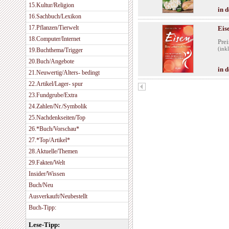
15.Kultur/Religion
in 
16.Sachbuch/Lexikon
17.Pflanzen/Tierwelt
Eis
18.Computer/Internet
Prei
(ink
19.Buchthema/Trigger
20.Buch/Angebote
in 
21.Neuwertig/Alters- bedingt
22.Artikel/Lager- spur
23.Fundgrube/Extra
24.Zahlen/Nr./Symbolik
25.Nachdenkseiten/Top
26.*Buch/Vorschau*
27.*Top/Artikel*
28.Aktuelle/Themen
29.Fakten/Welt
Insider/Wissen
Buch/Neu
Ausverkauft/Neubestellt
Buch-Tipp:
Lese-Tipp: