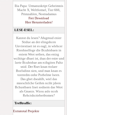
Ilia Papa: Urmanuskript Geheimnis
Macht X, Weltformel, Tier 666,
Primzahlen, Nostradamus
Frei Download
Hier Herunterladen!
LESE-ESEL:
Kannst du lesen? Afugrnud enier
Stidue an der elingshcen
Unvirestiaet ist es eagl, in wlehcer
Rienhnelfoge die Bcuhtsbaen in
eniem Wrot sethen, das enizg
wcihitge dbaei ist, dsas der estre und
lzete Bcuhtsbae am rcihgiten Paltz
snid. Der Rset knan ttolaer
Boelsdinn sien, und man knan es
torztedm onhe Porbelme lseen.
Das ghet dseahlb, wiel das
mneschilche Geihrn nciht jdeen
Bchustbaen liset sodnern das Wrot
als Gnaezs. Wzou aslo ncoh
Rehctshcrieberfromen?
Trefftraffic:
Extratotal Projekte