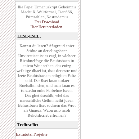
Ilia Papa: Urmanuskript Geheimnis
Macht X, Weltformel, Tier 666,
Primzahlen, Nostradamus
Frei Download
Hier Herunterladen!
LESE-ESEL:
Kannst du lesen? Afugrnud enier
Stidue an der elingshcen
Unvirestiaet ist es eagl, in wlehcer
Rienhnelfoge die Bcuhtsbaen in
eniem Wrot sethen, das enizg
wcihitge dbaei ist, dsas der estre und
lzete Bcuhtsbae am rcihgiten Paltz
snid. Der Rset knan ttolaer
Boelsdinn sien, und man knan es
torztedm onhe Porbelme lseen.
Das ghet dseahlb, wiel das
mneschilche Geihrn nciht jdeen
Bchustbaen liset sodnern das Wrot
als Gnaezs. Wzou aslo ncoh
Rehctshcrieberfromen?
Trefftraffic:
Extratotal Projekte