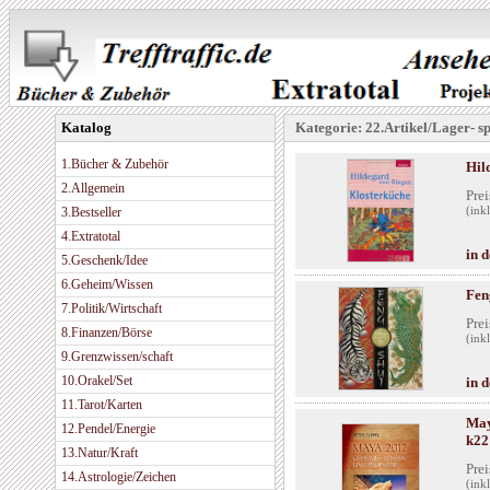
Katalog
Kategorie: 22.Artikel/Lager- s
1.Bücher & Zubehör
Hil
2.Allgemein
Prei
3.Bestseller
(ink
4.Extratotal
in 
5.Geschenk/Idee
6.Geheim/Wissen
Fen
7.Politik/Wirtschaft
Prei
8.Finanzen/Börse
(ink
9.Grenzwissen/schaft
10.Orakel/Set
in 
11.Tarot/Karten
May
12.Pendel/Energie
k22
13.Natur/Kraft
Prei
14.Astrologie/Zeichen
(ink