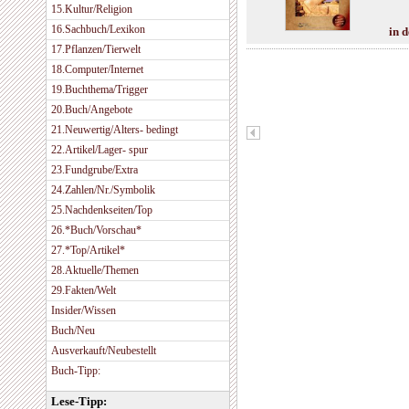
15.Kultur/Religion
16.Sachbuch/Lexikon
in 
17.Pflanzen/Tierwelt
18.Computer/Internet
19.Buchthema/Trigger
20.Buch/Angebote
21.Neuwertig/Alters- bedingt
22.Artikel/Lager- spur
23.Fundgrube/Extra
24.Zahlen/Nr./Symbolik
25.Nachdenkseiten/Top
26.*Buch/Vorschau*
27.*Top/Artikel*
28.Aktuelle/Themen
29.Fakten/Welt
Insider/Wissen
Buch/Neu
Ausverkauft/Neubestellt
Buch-Tipp:
Lese-Tipp: